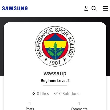
wassaup
Beginner Level 2
0
Likes
0
Solutions
1
1
Posts
Comments