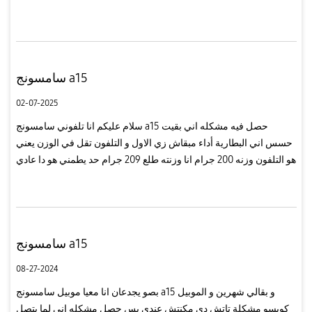
البطارية
سامسونج a15
02-07-2025
سلام عليكم انا تلفوني سامسونج a15 حصل فيه مشكله اني بقيت
حسس اني البطارية أداء مبقاش زي الاول و التلفون تقل في الوزن يعني
هو التلفون وزنه 200 جرام انا وزنته طلع 209 جرام حد يطمني هو دا عادي
ولا فيه حاجه
سامسونج a15
08-27-2024
بصو يجدعان انا معيا موبيل سامسونج a15 و بقالي شهرين و الموبيل
كويسو مشكلة تاتش دي مكنتش عندي بس حصل مشكله اني لما يتصل