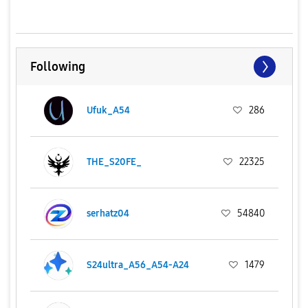
Following
Ufuk_A54
286
THE_S20FE_
22325
serhatz04
54840
S24ultra_A56_A54-A24
1479