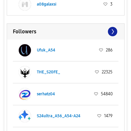
a08galaxsi
3
Followers
Ufuk_A54
286
THE_S20FE_
22325
serhatz04
54840
S24ultra_A56_A54-A24
1479