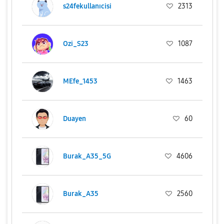
s24fekullanıcisi
2313
Ozi_S23
1087
MEfe_1453
1463
Duayen
60
Burak_A35_5G
4606
Burak_A35
2560