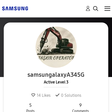
samsungalaxyA34
5G
Active Level 3
14
Likes
0
Solutions
5
9
Posts
Comments