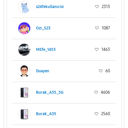
s24fekullanıcisi
2313
Ozi_S23
1087
MEfe_1453
1463
Duayen
60
Burak_A35_5G
4606
Burak_A35
2560