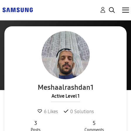
Meshaalrashdan1
Active Level 1
6
Likes
0
Solutions
3
5
Posts
Comments