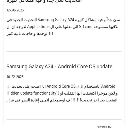
12-30-2023
التحديث الجديد في Samsung Galaxy A24 سئ جداً و فيه مشاكل كثيرة
لدرجة ان ال Applications الي نقلتها علي ال SD card بلاقيها ممسوحه
لوحدها و حاجات تانيه كتير!!!!
Samsung Galaxy A24 - Android Core OS update
10-22-2023
انا اعتدت على تحديث ال Android Core OS...(باستخدام ال 'Android
Hidden update functionality' ) و لكن مؤخرا اكتشفت انها اتقفلت او
اتمنعت بعد اخر تحديث!!!!!!! ف لوسمحتم اتمني إعادة النظر في قرار
منع النوع ده من التحديثات!!!! و ليه اساسا انتم معطلين ال f...