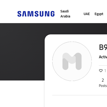
Saudi
UAE
Egypt
Arabia
B
Acti
1
2
Posts