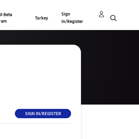
Sign
I Beta
Turkey
ram
In/Register
SIGN IN/REGISTER