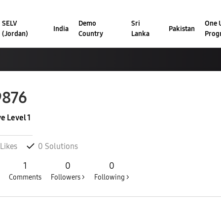
SELV
Demo
Sri
One U
India
Pakistan
(Jordan)
Country
Lanka
Prog
9876
ve Level 1
Likes
0
Solutions
1
0
0
Comments
Followers >
Following >