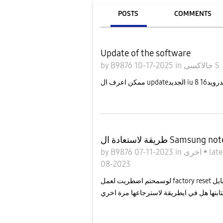
POSTS
COMMENTS
Update of the software
by
B9876
10-17-2025
in
جالاكسى S
طريقة لاستعادة ال Sam
by
B9876
07-11-2023
in
اخرى
•
late
08-2023
لوسمحتم اضطريت لعمل factory reset ل موبايل z fold 2 و بالطبع لم اجدال Samsung notes التي كنت اقوم
تابتها هل في ايطريقة لاسترجاعها مرة اخري