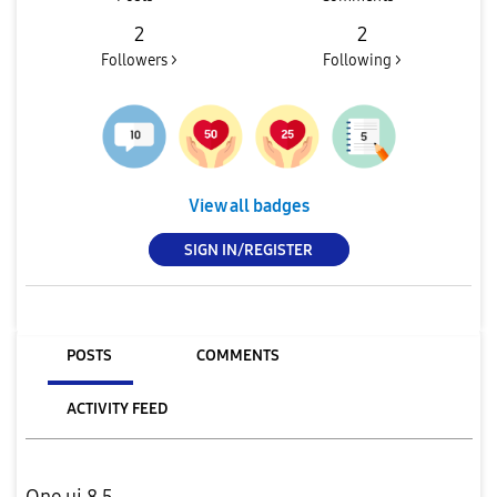
2
2
Followers >
Following >
View all badges
SIGN IN/REGISTER
POSTS
COMMENTS
ACTIVITY FEED
One ui 8.5