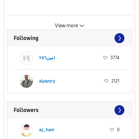
View more
Following
امين٢٥٦
3774
alyazory
2121
Followers
ay_ham
0