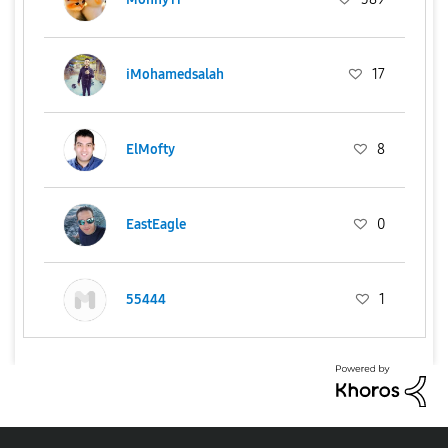
iMohamedsalah
17
ElMofty
8
EastEagle
0
55444
1