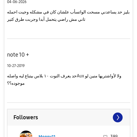
04-06-2026
بليز حد يساعدني مسحت الواتسأب علشان كان في مشكله وجيت احمله
تاني مش راضي يتحمل أبدا وجربت طرق كتير
note 10 +
10-27-2019
حد يعرف النوت ١٠ بلاس بيتباع ليه واصلهAux ولا لأواشتريها منين لو
موجوده؟؟
Followers
Monny11
389