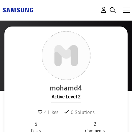
mohamd4
Active Level 2
4
Likes
0
Solutions
5
2
Posts
Comments