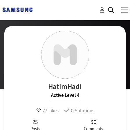
HatimHadi
Active Level 4
77
Likes
0
Solutions
25
30
Posts
Comments