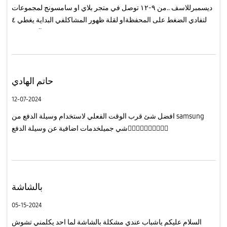
ديسمبرللاسف ..من ٩-١٢ توصل في متجر بلاي او سامسونج لمجموعات
لتفادي الضغط على المحفظةاو لقلة ظهور المشاكلفي البداية يغطي ٤
بنوكوإلى الآن لم ينزل ...!
حاتم الهادي
12-07-2024
افضل شئ قرب الوقت الفعلي لاستخدام وسيلة الدفع من samsung
شي جميلخدمات اضافية عن وسيلة الدفع
بالشاشة
05-15-2024
السلام عليكم ياشباب عندي مشكلة بالشاشة لما احد يكلمني تشوش