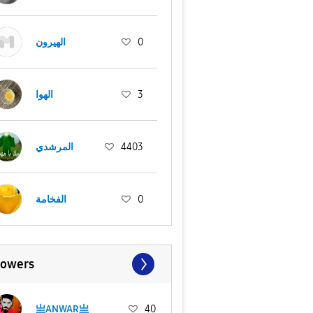
الهيرون
0
الهوا
3
المرشدي
4403
الفخامة
0
lowers
亗ANWAR亗
40