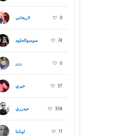
لاريجاني
0
سوسوالحلوه
74
رزر
0
خيري
37
حيدرري
358
اوباما
11