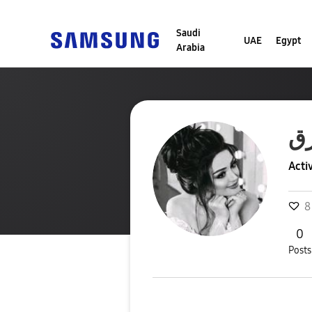
Saudi
UAE
Egypt
Arabia
رق
Acti
8
0
Posts