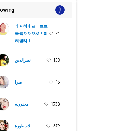
lowing
ㅓㅍ혀ㅕ교ㅛ료료
룔룍ㅇㅇㅇ셔ㅕ혀
24
혀렬려ㅕ
نصرالدين
150
ميرا
16
مجنوونه
1338
لاسطورة
679