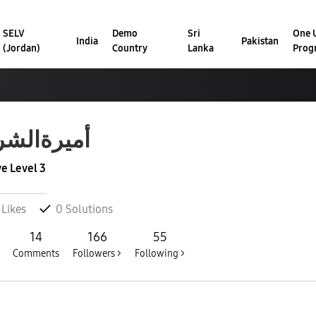
SELV
Demo
Sri
One U
India
Pakistan
(Jordan)
Country
Lanka
Prog
أميرةالش
ve Level 3
Likes
0
Solutions
14
166
55
Comments
Followers >
Following >