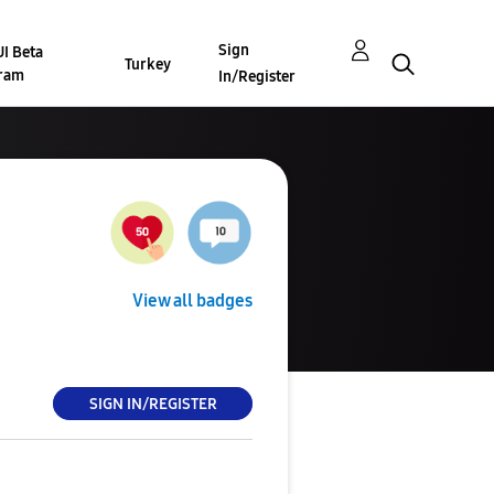
Sign
I Beta
Turkey
ram
In/Register
View all badges
SIGN IN/REGISTER