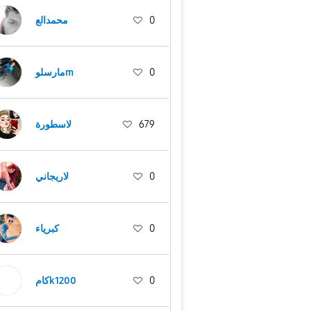
محمدالع
0
مارسلوm
0
لاسطورة
679
لاريجاني
0
كبرياء
0
كامk1200
0