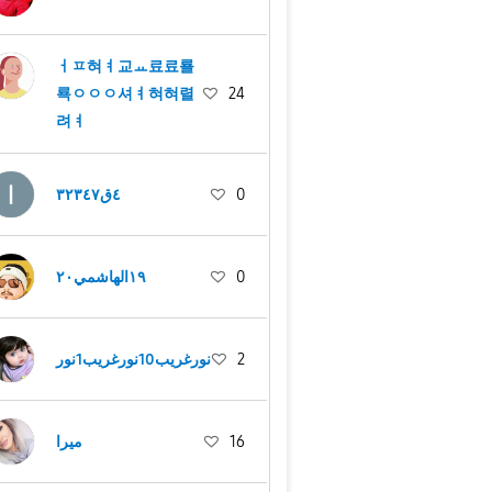
ㅓㅍ혀ㅕ교ㅛ료료룔
룍ㅇㅇㅇ셔ㅕ혀혀렬
24
려ㅕ
٤ق٣٢٣٤٧
0
١٩الهاشمي٢٠
0
نورغريب10نورغريب1نور
2
ميرا
16