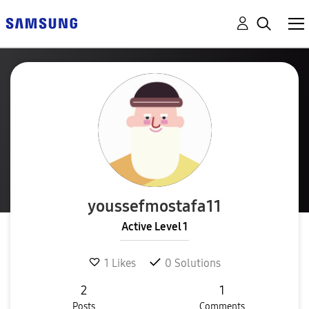
youssefmostafa1
1
Active Level 1
1
Likes
0
Solutions
2
1
Posts
Comments