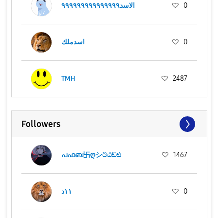
الاسد٩٩٩٩٩٩٩٩٩٩٩٩٩٩٩
0
اسدملك
0
TMH
2487
Followers
പഫബ卐ღシටඨඩඪ
1467
١١د
0