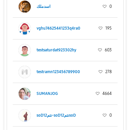
اسدملك
0
vghu74625441233q4ra0
195
testsaturdat923302hy
603
testramn123456789900
278
SUMANJOG
4664
soD12نتم-soD12نتمsoD
0