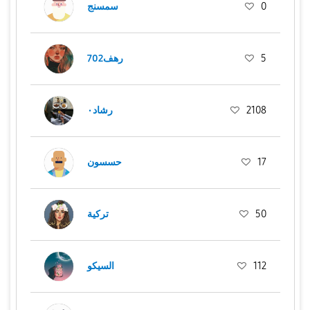
سمسنج
0
رهف702
5
رشاد٠
2108
حسسون
17
تركية
50
السيكو
112