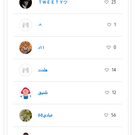
ＴＷＥＥＴＹツ
23
ㅅ
1
١١د
0
هلددد
14
نلننيق
12
عبادي68
56