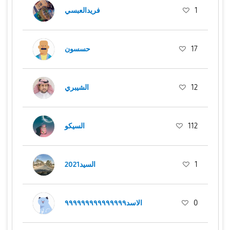
فريدالعبسي
1
حسسون
17
الشيبري
12
السيكو
112
السيد2021
1
الاسد٩٩٩٩٩٩٩٩٩٩٩٩٩٩٩
0