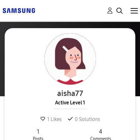
aisha77
Active Level 1
1
Likes
0
Solutions
1
4
Posts
Comments