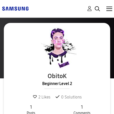
ObitoK
Beginner Level 2
2
Likes
0
Solutions
1
1
Posts
Comments