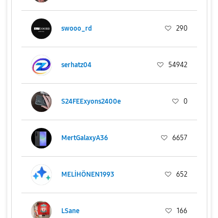
swooo_rd
290
serhatz04
54942
S24FEExyons2400e
0
MertGalaxyA36
6657
MELİHÖNEN1993
652
LSane
166