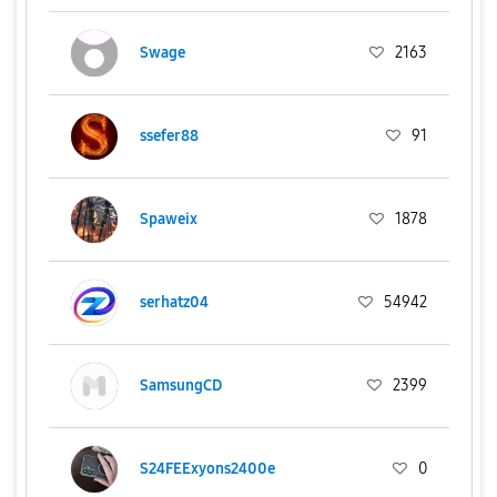
Swage
2163
ssefer88
91
Spaweix
1878
serhatz04
54942
SamsungCD
2399
S24FEExyons2400e
0