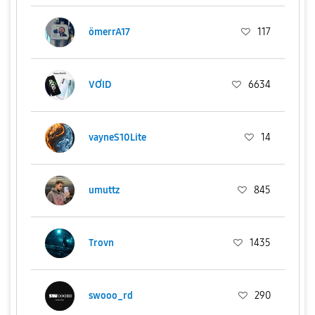
ömerrA17
117
VƠID
6634
vayneS10Lite
14
umuttz
845
Trovn
1435
swooo_rd
290