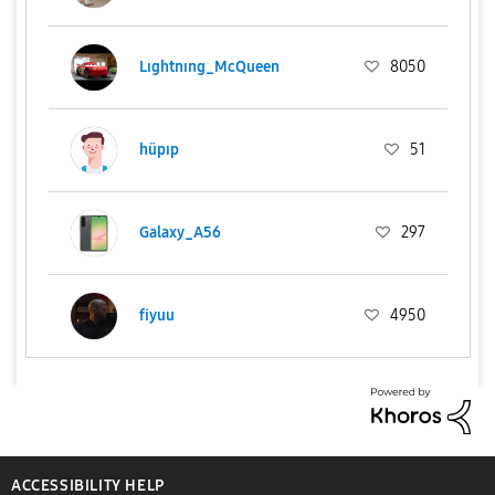
Lıghtnıng_McQueen
8050
hüpıp
51
Galaxy_A56
297
fiyuu
4950
ACCESSIBILITY HELP