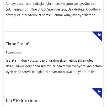
Almayı düşünen arkadaşlar için öncelikle şunu söyleyeyim ben
çok memnunum. One Ui 8.5, Spen desteği, DeX desteği, Goodlock
desteği vs. gibi özellikler hem kullanımı kolaylaştırıyor hemde
kişiselleştirme tarafında çok daha fazla imkan sunuyor. Tableti...
Ekran Sarılığı
4 weeks ago
Tablet sıfır dün kutusundan çıkardım ekranı elimdeki amoled
ekranlı M34e göre daha sarı tonlarında renkler veriyor siyahlar tam
siyah değil sarıyla karışık gibi smart tutor uzaktan yönetim ile
düzeltilebilir mi sizce Tablet Tab S10 Lite Yardımcı olur...
Tab S10 lite ekran