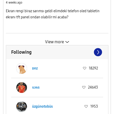
4 weeks ago
Ekran rengi biraz sarımsı geldi elimdeki telefon oled tabletin
ekranı tft panel ondan olabilir mi acaba?
View more
Following
ᴅnz
18292
ɪʟʏᴀs
24643
üzgünotobüs
1953