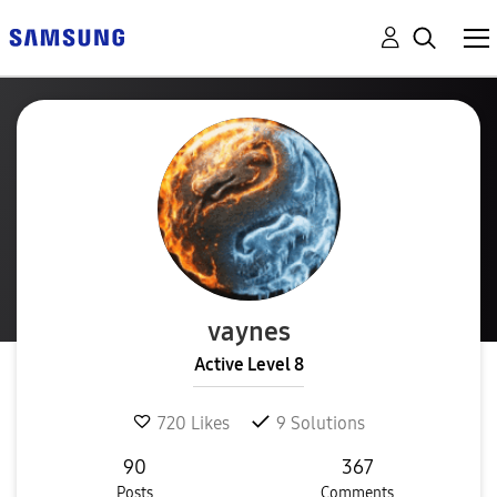
vaynes
Active Level 8
720
Likes
9
Solutions
90
367
Posts
Comments