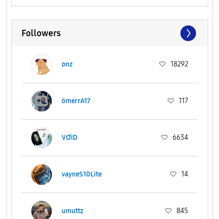
Followers
ᴅnz
18292
ömerrA17
117
VƠID
6634
vayneS10Lite
14
umuttz
845