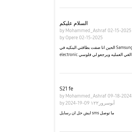
السلام عليكم
by
Mohammed_Ashraf
02-15-202
by
Opere
02-15-2025
الحين انا ضفت بطاقتي البنكيه في Samsung passبعد ما ضفتها شاني اشعار ان تم الشراء من samsung
electronic العمليه ويرجعو لي فلوسي
S21 fe
by
Mohammed_Ashraf
09-18-202
by
09-19-2024
أبوسرور١٢٢
ايش حل ان رسايل sms ما توصل