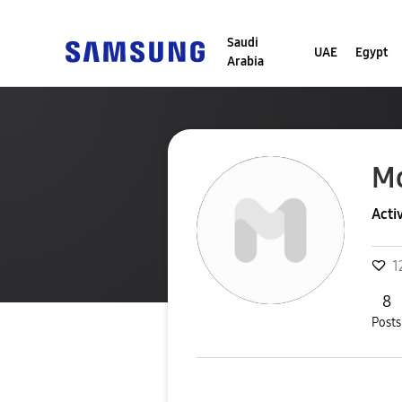
Saudi
UAE
Egypt
Arabia
M
Acti
1
8
Posts