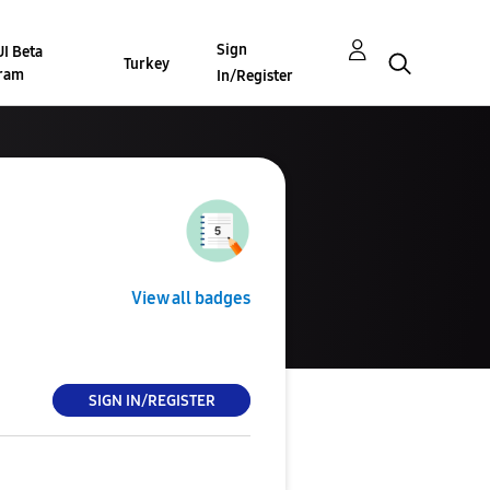
Sign
I Beta
Turkey
ram
In/Register
View all badges
SIGN IN/REGISTER