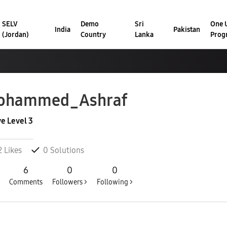
SELV
Demo
Sri
One U
India
Pakistan
(Jordan)
Country
Lanka
Prog
ohammed_Ashraf
ve Level 3
2
Likes
0
Solutions
6
0
0
Comments
Followers >
Following >