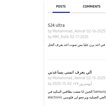
POSTS
COMMENTS
S24 ultra
by
Mohammed_Ashraf
02-16-202
by
MM_Kotb
02-17-2025
ن في احد يرن عليا بس صوت احد يعرف الحل
الي يعرف اتمنى يساعدني
by
Mohammed_Ashraf
02-15-202
by
02-15-2025
أبوسرور١٢٢
الحين انا ضفت بطاقتي البنكيه في Samsung passبعد ما ضفتها شاني اشعار ان تم الشراء من samsung
electronic العمليه ويرجعو لي فلوسي