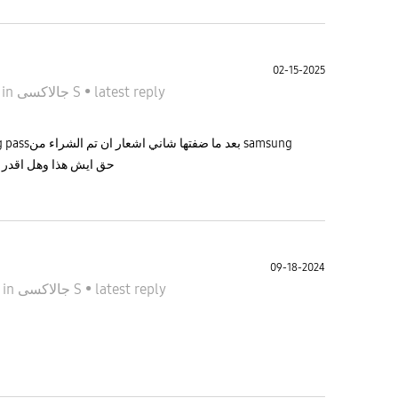
02-15-2025
5
in
جالاكسى S
•
latest reply
حق ايش هذا وهل اقدر الغي 
09-18-2024
4
in
جالاكسى S
•
latest reply