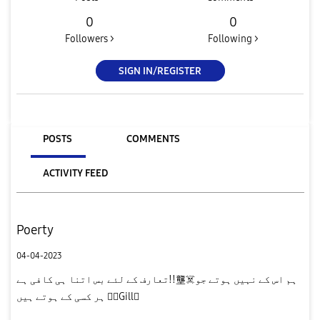
0
0
Followers >
Following >
SIGN IN/REGISTER
POSTS
COMMENTS
ACTIVITY FEED
Poerty
04-04-2023
تعارف کے لئے بس اتنا ہی کافی ہے!!壟☠️ہم اس کے نہیں ہوتے جو
ہر کسی کے ہوتے ہیں ️Gill