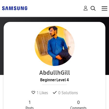
AbdullhGill
Beginner Level 4
1
Likes
0
Solutions
1
0
Posts
Comments