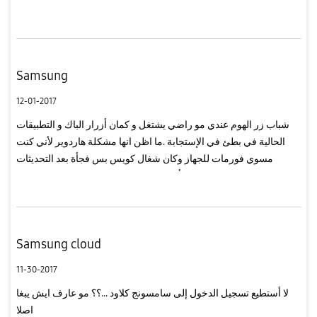
Samsung
12-01-2017
شباب زر الهوم عندي مو راضي يشتغل و كمان أزرار الباك و التطبيقات
الحالية في بطئ في الإستجابة .ما اظن انها مشكلة هاردوير لأني كنت
مسوي فورمات للجهاز وكان شغال كويس بس فجأة بعد التحديثات
للبرامج وكدا ما صار يشتغل و أحيانا يفتح متصفح سامسونج ما ادري ايش
...
Samsung cloud
11-30-2017
لا أستطيع تسجيل الدخول إلى سامسونج كلاود ...؟؟ مو عارف ايش يبغا
اصلا