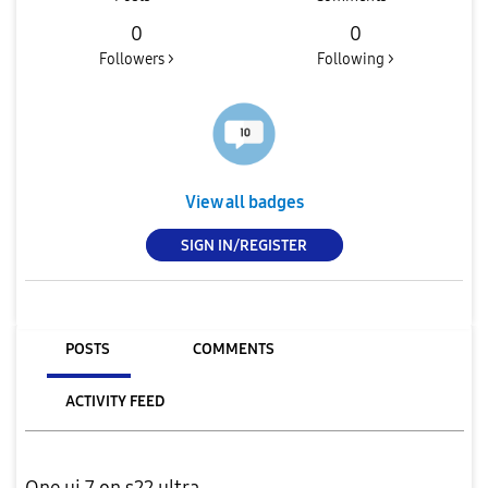
0
0
Followers >
Following >
View all badges
SIGN IN/REGISTER
POSTS
COMMENTS
ACTIVITY FEED
One ui 7 on s22 ultra