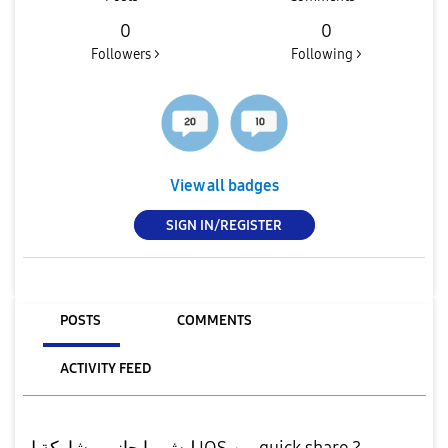
0
0
Followers >
Following >
View all badges
SIGN IN/REGISTER
POSTS
COMMENTS
ACTIVITY FEED
ليش ما جاني مشاركة ل IOS من quick share ?