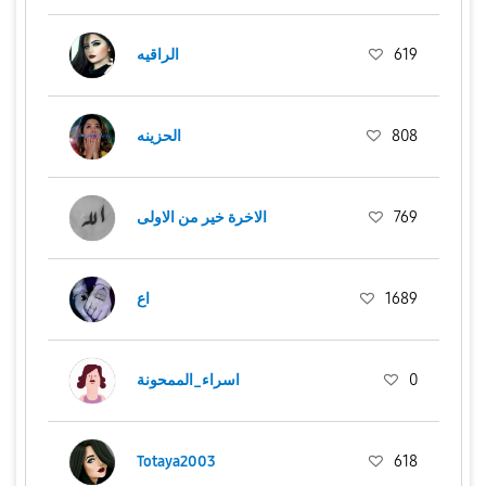
الراقيه
619
الحزينه
808
الاخرة خير من الاولى
769
اع
1689
اسراء_الممحونة
0
Totaya2003
618