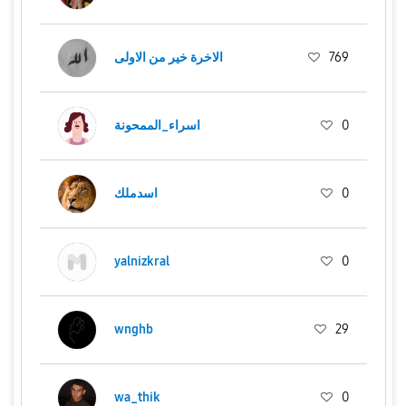
الاخرة خير من الاولى
769
اسراء_الممحونة
0
اسدملك
0
yalnizkral
0
wnghb
29
wa_thik
0