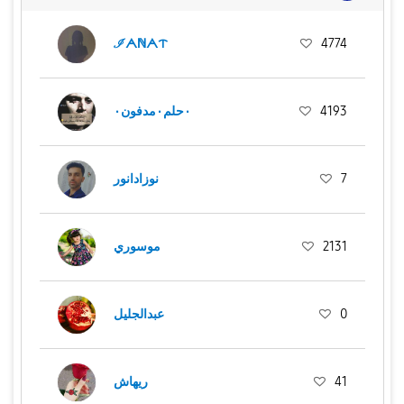
ℐᗅℕᗅᝨ
4774
٠حلم٠مدفون٠
4193
نوزادانور
7
موسوري
2131
عبدالجليل
0
ريهاش
41