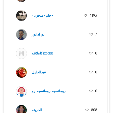
٠حلم٠مدفون٠
4193
نوزادانور
7
كاملانتهzzccbb
0
عبدالجليل
0
رومانسيه-رومانسيه-رو
0
الحزينه
808