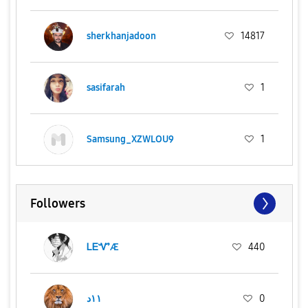
sherkhanjadoon
14817
sasifarah
1
Samsung_XZWLOU9
1
Followers
ᏞᎬᏉÆ
440
١١د
0