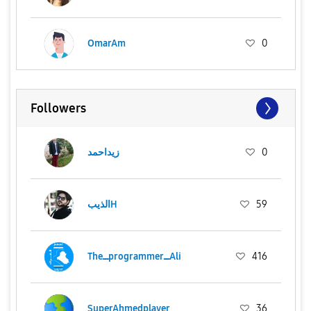
OmarAm
0
Followers
0
زيداحمد
59
الذيبH
416
TheــprogrammerــAli
SuperAhmedplayer
36