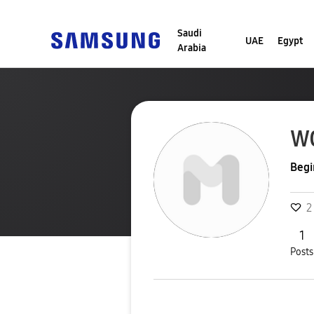
Saudi
UAE
Egypt
Arabia
W
Begi
2
1
Posts