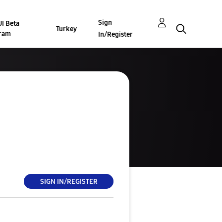
Sign
I Beta
Turkey
ram
In/Register
SIGN IN/REGISTER