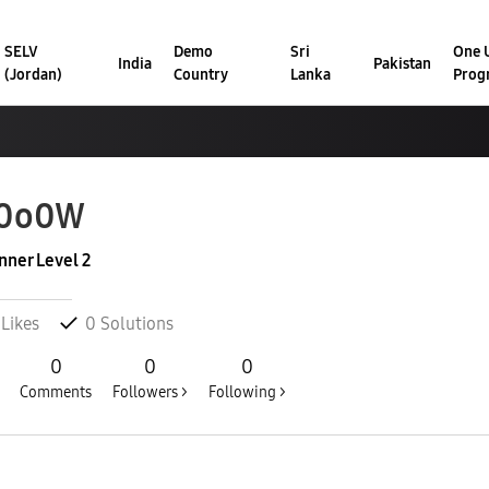
SELV
Demo
Sri
One U
India
Pakistan
(Jordan)
Country
Lanka
Prog
0o0W
nner Level 2
Likes
0
Solutions
0
0
0
Comments
Followers >
Following >