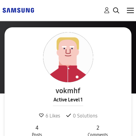
vokmhf
Active Level 1
6
Likes
0
Solutions
4
2
Posts
Comments