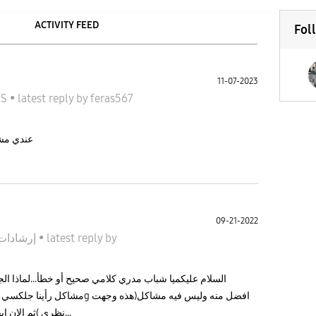
ACTIVITY FEED
Fol
11-07-2023
feras567
by
latest reply
•
جالاكسى 
عندي مشك
09-21-2022
by
latest reply
•
إرشادات المجتمع
السلام عليكميا شباب مدري كلامي صحيح أو خطأ...لماذا الجوا
نظري )ثم الان ايفون ١٤ برو ماكس و الايفون الذي قبله ١٣ بر...