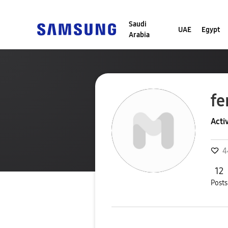
Saudi
UAE
Egypt
Arabia
fe
Acti
4
12
Posts