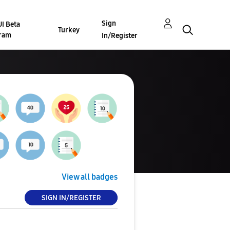
Sign
I Beta
Turkey
ram
In/Register
View all badges
SIGN IN/REGISTER