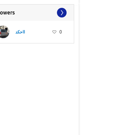
lowers
0
ااحكد