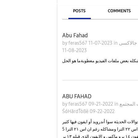
POSTS
COMMENTS
Abu Fahad
S
in
11-07-2023
feras567
by
11-08-2023
له بعض ملفات الفيديو معطوبةما هو الحل
ABU FAHAD
by
feras567
09-21-2022
in
ŚóHãrdŤòßè
09-22-2022
لات الحديثة سوا أندرويد أو ايفون فيها كثير
مشاكل رأينا جلكسي اس ٢٢ الترا ومشاكله رغم ان اس ٢١ الترا 5g افضل منه وليس فيه مشاكل(هذه وجهت