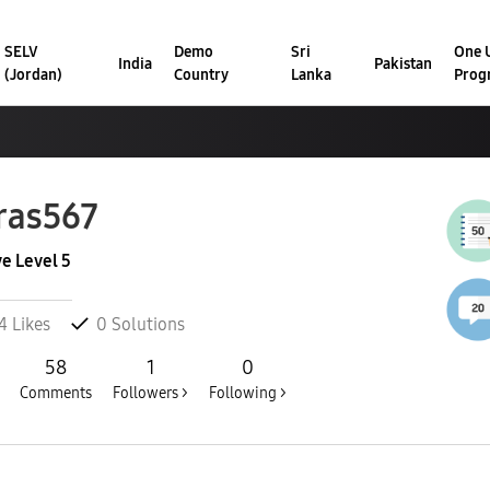
SELV
Demo
Sri
One U
India
Pakistan
(Jordan)
Country
Lanka
Prog
ras567
ve Level 5
4
Likes
0
Solutions
58
1
0
Comments
Followers >
Following >