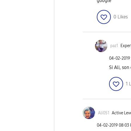
google
0
Likes
paz1
Exper
‎04-02-2019
Si Ali, son
1
L
Ali051
Active Lev
‎04-02-2019
08:03