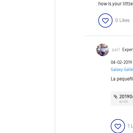
how is your little
0
Likes
paz1
Exper
‎04-02-2019
Galaxy Galle
La pequeñi
62 KB
1
L