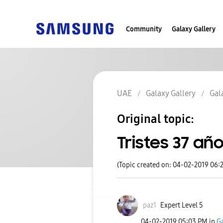
Community
Galaxy Gallery
UAE
Galaxy Gallery
Gal
Original topic:
Tristes 37 añ
(Topic created on: 04-02-2019 06:
paz1
Expert Level 5
‎04-02-2019
05:03 PM
in
Ga