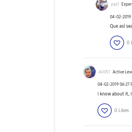
paz1
Exper
‎04-02-2019
Que así se
0
Ali051
Active Lev
‎04-02-2019
06:27
i know about it, 
0
Likes