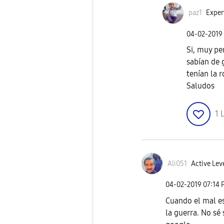
paz1
Exper
‎04-02-2019
Si, muy pe
sabían de g
tenían la 
Saludos
1
L
Ali051
Active Lev
‎04-02-2019
07:14 
Cuando el mal es
la guerra. No sé 