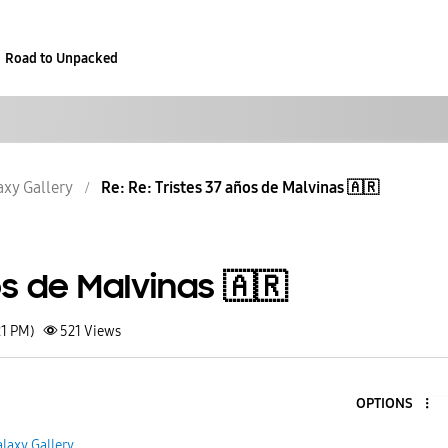
Road to Unpacked
axy Gallery
Re: Re: Tristes 37 años de Malvinas 🇦🇷
os de Malvinas 🇦🇷
21 PM)
521
Views
OPTIONS
laxy Gallery