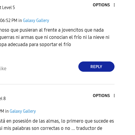
OPTIONS
t Level 5
06:52 PM
in
Galaxy Gallery
noso que pusieran al frente a jovencitos que nada
uerras ni armas que ni conocian el frío ni la nieve ni
ropa adecuada para soportar el frío
REPLY
ike
OPTIONS
el 8
PM
in
Galaxy Gallery
tá en posesión de las almas, lo primero que sucede es
si mis palabras son correctas o no ... traductor de