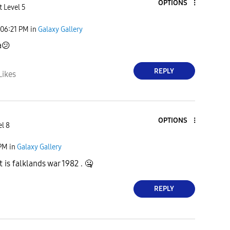
OPTIONS
t Level 5
06:21 PM
in
Galaxy Gallery
a
😕
REPLY
Likes
OPTIONS
el 8
 PM
in
Galaxy Gallery
it is falklands war 1982 .
🤐
REPLY