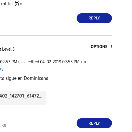
 rabbit 👯‍
♀️
REPLY
OPTIONS
t Level 5
09:53 PM
(Last edited
‎04-02-2019
09:53 PM
) in
ry
ta sigue en Dominicana
20190402_142701_61472.jpg
REPLY
ike