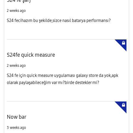
2 weeks ago
S24 fecihazım bu şekilde,sizce nasıl batarya performansı?
S24fe quick measure
2 weeks ago
S24 fe için quick measure uygulaması galaxy store da yok,apk
olarak paylaşabileceğim var mı?birde destekler mi?
Now bar
3 weeks ago