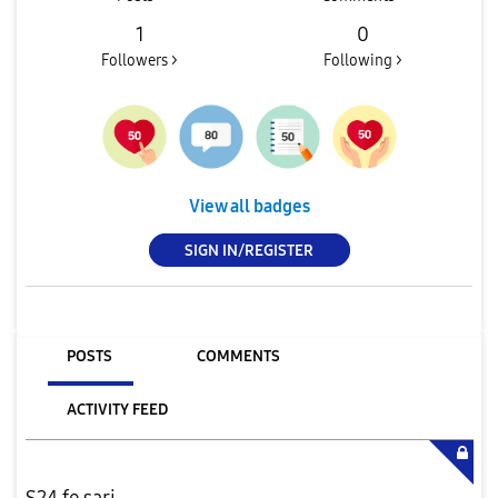
1
0
Followers >
Following >
View all badges
SIGN IN/REGISTER
POSTS
COMMENTS
ACTIVITY FEED
S24 fe şarj