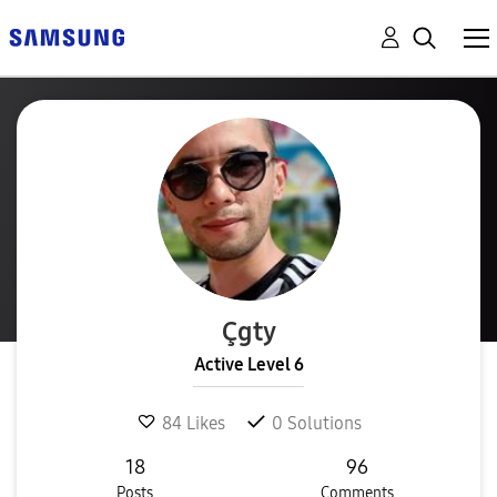
Çgty
Active Level 6
84
Likes
0
Solutions
18
96
Posts
Comments