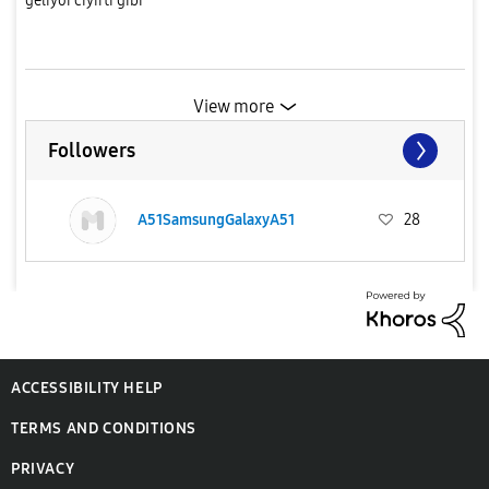
geliyor cıyırtı gibi
View more
Followers
A51SamsungGalaxyA51
28
ACCESSIBILITY HELP
TERMS AND CONDITIONS
PRIVACY