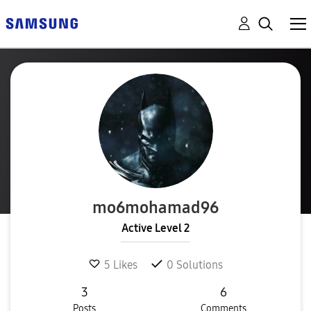
mo6mohamad96
Active Level 2
5
Likes
0
Solutions
3
6
Posts
Comments