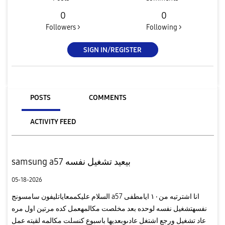
0
0
Followers >
Following >
SIGN IN/REGISTER
POSTS
COMMENTS
ACTIVITY FEED
samsung a57 بيعيد تشغيل نفسه
05-18-2026
السلام عليكممعاياتليفون سامسونج a57 انا اشترتيه من١٠ ايامطفى
نفسهتشغيل نفسه لوحده بعد مخلصت مكالمهعمل كده مرتين اول مره
عاد تشغيل ورجع اشتغل عادىوبعديها باسبوع كنسلت مكالمه لقيته عمل