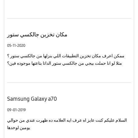
خطوط سودا وخضراء وراح طافى نفسه ولما فتح رجعت كل حاجه
زىمكان...
مكان تخزين جالكسي ستور
05-11-2020
ممكن اعرف مكان تخزين التطبيقات اللي بنزلها من جالكسي ستور ؟
مثلا لو انا حملت بيجي من جالكسي ستور الداتا بتاعتها موجوده فين؟
Samsung Galaxy a70
09-01-2019
السلام عليكم كنت عايز اه عرف ايه العلامه ده ظهرت عندي من حوالي
يومين لوحدها