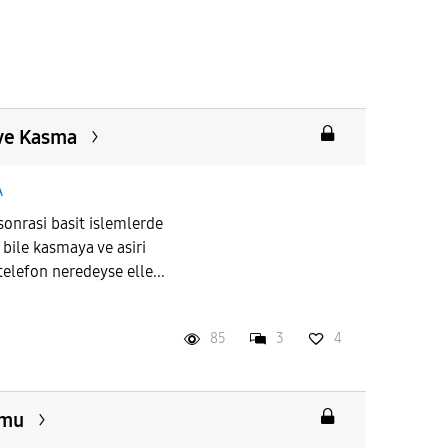
 ve Kasma
A
onrasi basit islemlerde
bile kasmaya ve asiri
telefon neredeyse elle...
85
3
4
umu