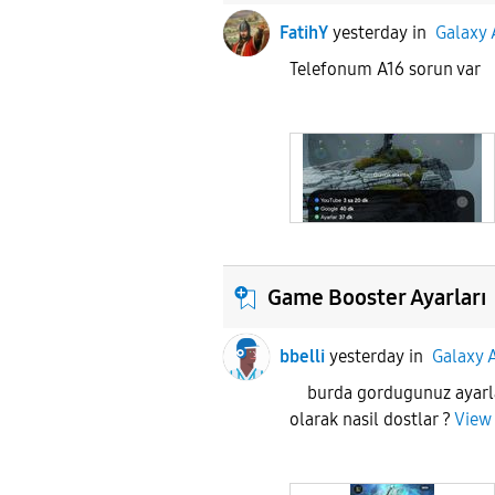
FatihY
yesterday
in
Galaxy 
Telefonum A16 soru
Game Booster Ayarları
bbelli
yesterday
in
Galaxy 
burda gordugunuz ayarla
olarak nasil dostlar ?
View