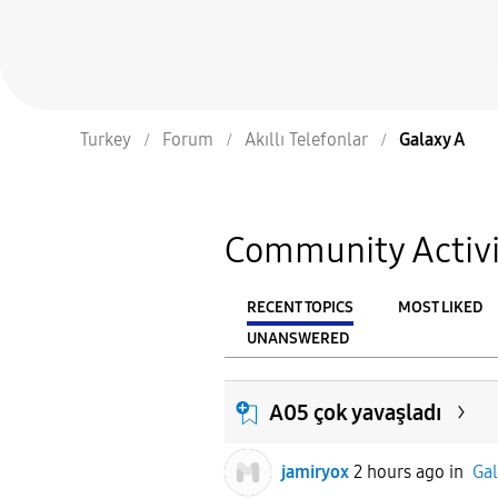
Turkey
Forum
Akıllı Telefonlar
Galaxy A
Community Activi
RECENT TOPICS
MOST LIKED
UNANSWERED
From
FILTER:
A05 çok yavaşladı
jamiryox
2 hours ago
in
Gal