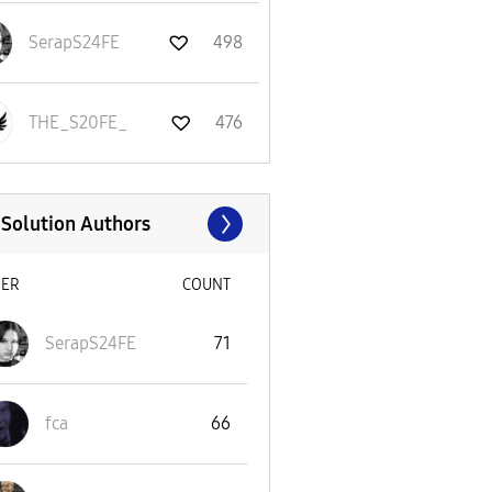
SerapS24FE
498
THE_S20FE_
476
 Solution Authors
SER
COUNT
SerapS24FE
71
fca
66