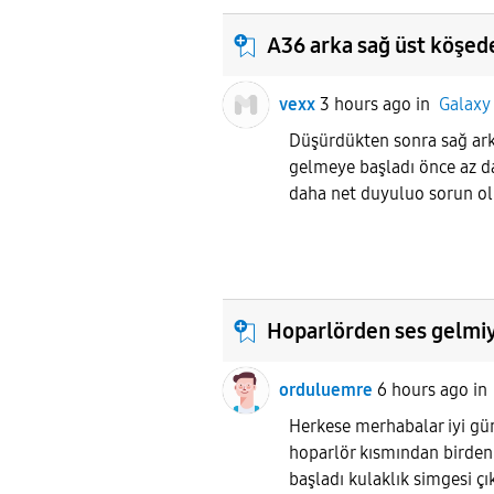
A36 arka sağ üst köşeden
vexx
3 hours ago
in
Galaxy
Düşürdükten sonra sağ arka
gelmeye başladı önce az d
daha net duyuluo sorun 
Hoparlörden ses gelmi
orduluemre
6 hours ago
i
Herkese merhabalar iyi g
hoparlör kısmından birde
başladı kulaklık simgesi çı