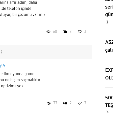
arına sıfırladım, daha
ser
lde telefon içinde
gün
 oluyor, bir çözümü var mı?
68
8
3
A32
çal
y A
EXP
kledim oyunda game
OL
bu ne biçim saçmalıktır
 optizime yok
500
33
2
3
TE