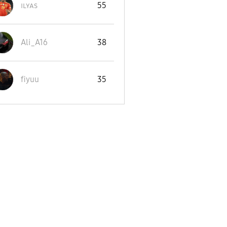
ɪʟʏᴀs
55
Ali_A16
38
fiyuu
35