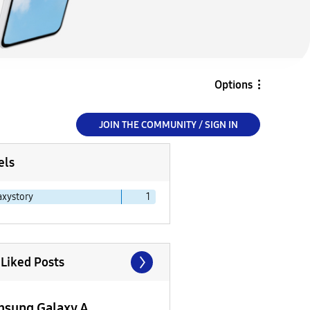
Options
JOIN THE COMMUNITY / SIGN IN
els
axystory
1
 Liked Posts
sung Galaxy A