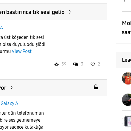
 bastırınca tık sesi gelio
Mob
 A
saa
 üst köşeden tık sesi
a olsa duyuluodu şiödi
olurmu
View Post
Lea
59
3
2
yor
n
Galaxy A
ünler dün telefonumun
nbire ses gelmemeye
kıyor sadece kulaklığa