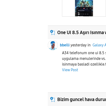
One UI 8.5 Aşırı Isınma
bbelli
yesterday
in
Galaxy 
A34 telefonum one ui 8.5 s
uygulama menulerinde vs. 
isinmaya basladi ozellikle.
View Post
Bizim guncel hava dur