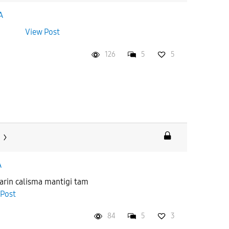
A
n var
View Post
126
5
5
A
rin calisma mantigi tam
 Post
84
5
3