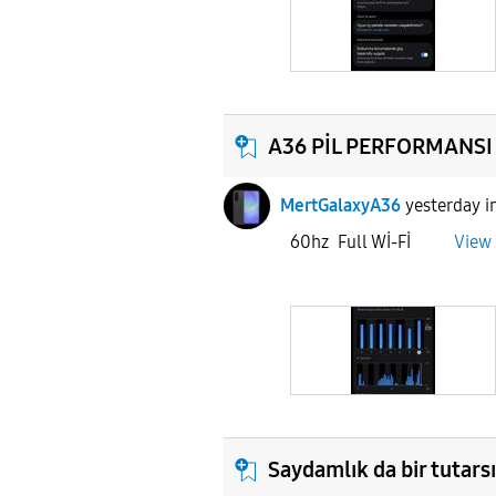
A36 PİL PERFORMANSI
MertGalaxyA36
yesterday
i
60hz Full Wİ-Fİ
View 
Saydamlık da bir tutarsı