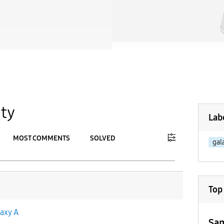
ty
Lab
MOST COMMENTS
SOLVED
gal
To
APPLY
Top
axy A
Sam