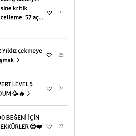
isine kritik
31
celleme: 57 aç...
 Yıldız çekmeye
25
ışmak
ERT LEVEL 5
24
DUM 🥳🔥
0 BEĞENİ İÇİN
ŞEKKÜRLER 😍❤️
23