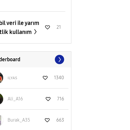
il veri ile yarım
21
tlik kullanım
derboard
ɪʟʏᴀs
1340
Ali_A16
716
Burak_A35
663