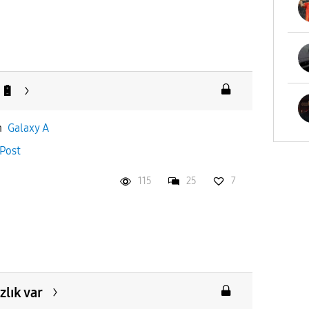
 🔋
n
Galaxy A
Post
115
25
7
zlık var