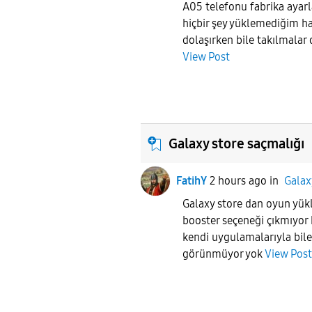
A05 telefonu fabrika ayarl
hiçbir şey yüklemediğim ha
dolaşırken bile takılmalar
View Post
Galaxy store saçmalığı
FatihY
2 hours ago
in
Galax
Galaxy store dan oyun yü
booster seçeneği çıkmıyor 
kendi uygulamalarıyla bile
görünmüyor yok
View Post