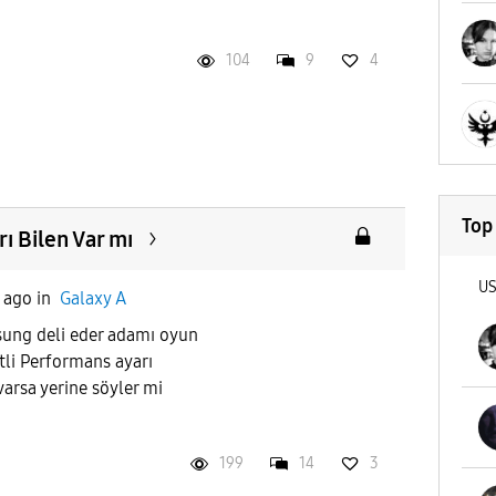
104
9
4
Top
 Bilen Var mı
U
 ago
in
Galaxy A
sung deli eder adamı oyun
tli Performans ayarı
varsa yerine söyler mi
199
14
3