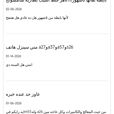
02-06-2026
لأنها بايظة من ٥شهور هل ده عادي هل هتنفخ
متي سينزل هاتف a27وa37وa57وs26
01-14-2026
امتي هل السنة دي
عاوز حد عنده خبره
01-06-2026
ايه رايكم فيm55وله a26 من حيث المعالج والكاميرات وكل حاجه مين