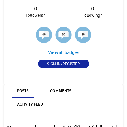
0
0
Followers >
Following >
View all badges
SIGN IN/REGISTER
POSTS
COMMENTS
ACTIVITY FEED
هز غلط اسيب بطارية سامسونجa10بايظة بقالها ٥شهور