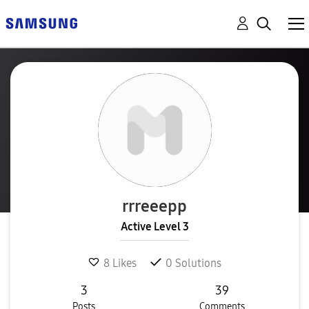
rrreeepp
Active Level 3
8
Likes
0
Solutions
3
39
Posts
Comments