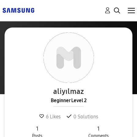
aliyılmaz
Beginner Level 2
6
Likes
0
Solutions
1
1
Posts
Comments