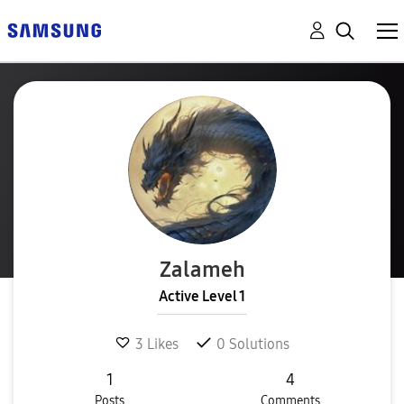
Zalameh
Active Level 1
3
Likes
0
Solutions
1
4
Posts
Comments