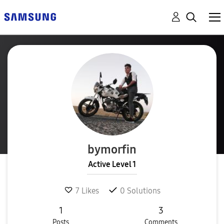
bymorfin
Active Level 1
7
Likes
0
Solutions
1
3
Posts
Comments