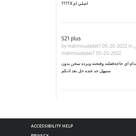
اصلي ام لا؟؟؟؟
S21 plus
by
mahmoudadel7
05-20-2022
in
mahmoudadel7
05-20-2022
يوصل درجه حرارته لي ٤٢ من غير استخدام اي حاجةقفلته وفتحته وبرده سخن بدون
سببهل حد عنده حل بعد اذنكم
ACCESSIBILITY HELP
PRIVACY