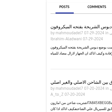
POSTS
COMMENTS
بوس الشريحة بفتحه الميكروفون
by
mahmoudadel7
07-29-2024
in
Ibrahim-Aladwani
07-29-2024
بوضع دبوس الشريحة بفتحه الميكروفون s23 ultraوالان اخشي ان يكون هذا اثر علي تقفيل الجهاز
فادة وكيف اتاكد ان الجهاز لازال مضاد للمياه
 بين الشاحن الاصلي والغير اصلي
by
mahmoudadel7
07-20-2024
in
A_to_Z
07-20-2024
اشتريت شاحن من امازونTA845XBEGGBمن متجر سامسونج علي امازونوالتغليف جيد والخامات اظنها جيده
لبه غير مطابق للسيريال علي الشاحنفكيف اتاكد اذا كان