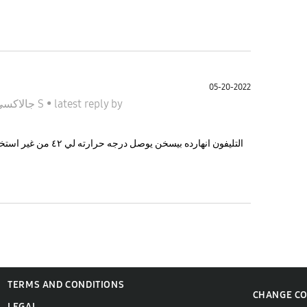
05-20-2022
by
latest reply
•
جالاكسى S
التليفون انهارده بيسخن 
TERMS AND CONDITIONS
CHANGE C
LEGAL