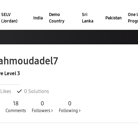
SELV
Demo
Sri
One U
India
Pakistan
(Jordan)
Country
Lanka
Prog
ahmoudadel7
ve Level 3
Likes
0
Solutions
18
0
0
Comments
Followers >
Following >