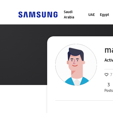
Saudi
UAE
Egypt
Arabia
m
Acti
7
3
Posts