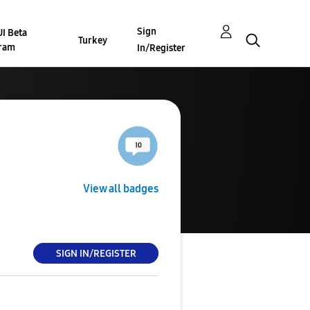
Sign
I Beta
Turkey
ram
In/Register
View all badges
SIGN IN/REGISTER