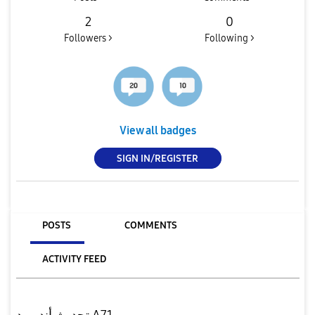
2
0
Followers >
Following >
View all badges
SIGN IN/REGISTER
POSTS
COMMENTS
ACTIVITY FEED
تحديث أندرويد A71