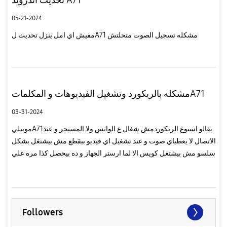
05-21-2024
مفيش اي امل ينزل تحديث لA71 مشكله تسجيل الصوت متحلتش
مشكله بالريكورد وتشغيل الفيديوهات و المكلماتA71
03-31-2024
موبيليA71بقالو اسبوع الريكوردمش شغال ع الواتس ولا المسنجر و عند
الاتصال لا يعطياي صوت و عند تشغيل اي فيديو بيقطع مش بيشتغل بشكل
سلسو مش بيشتغل كويس الا لما ارستر الجهاز و ده بيحصل كذا مره علي
مدار اليوملازم ينزلتنزلوا سوفت وير يحل المشاكل دي مك...
Followers