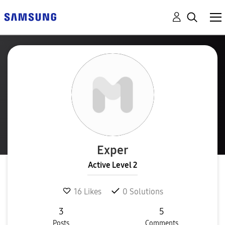
Exper
Active Level 2
16
Likes
0
Solutions
3
5
Posts
Comments