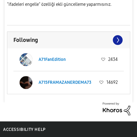
"ifadeleri engelle" özelliği ekli güncelleme yaparmısınız.
Firmanıza yakışmıyor.
Following
A71FanEdition
2434
A715FRAMAZANERDEMA73
14692
ACCESSIBILITY HELP