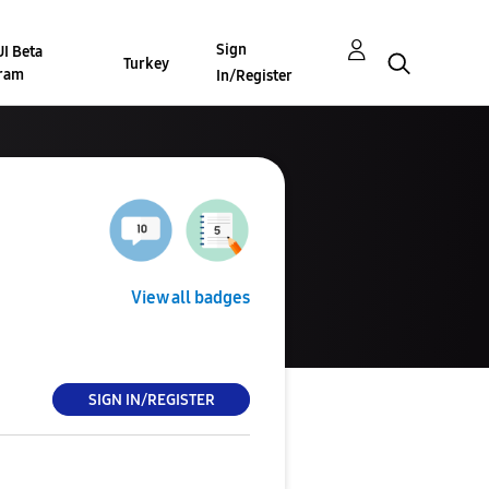
Sign
I Beta
Turkey
ram
In/Register
View all badges
SIGN IN/REGISTER