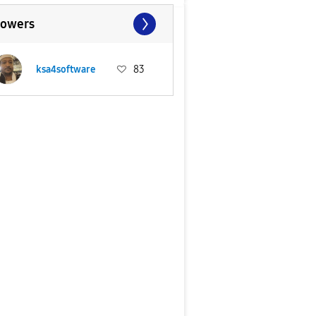
lowers
ksa4software
83