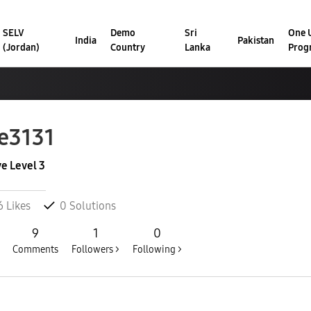
SELV
Demo
Sri
One U
India
Pakistan
(Jordan)
Country
Lanka
Prog
le3131
ve Level 3
6
Likes
0
Solutions
9
1
0
Comments
Followers >
Following >