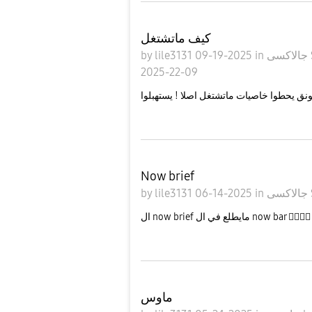
كيف ماتشتغل
by
lile3131
09-19-2025
in
كسى
09-22-2025
Now brief
by
lile3131
06-14-2025
in
اكسى
ال now brief مايطلع في ال now bar 
ماوس