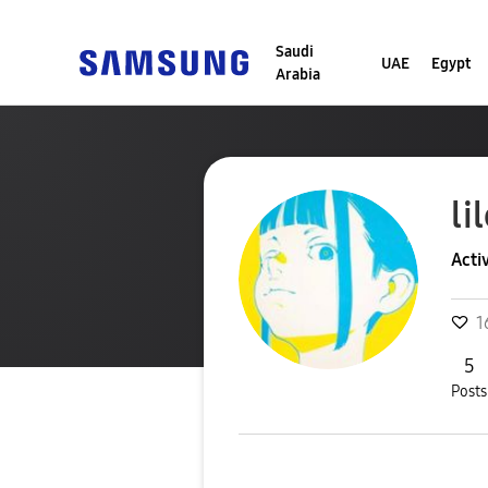
Saudi
UAE
Egypt
Arabia
li
Acti
1
5
Posts