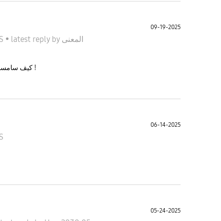
09-19-2025
جالا S
•
latest reply
by
المعنى
كيف سامسونق يحطوا خاصيات ماتشتغل اصلا ! يستهبلوا !
06-14-2025
جال S
05-24-2025