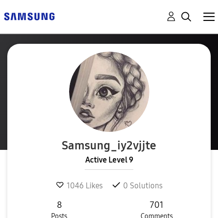
Samsung_iy2vjjt
e
Active Level 9
1046
Likes
0
Solutions
8
701
Posts
Comments