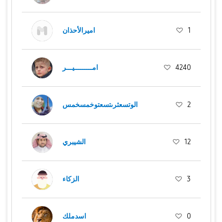
1
اميرالأحذان
4240
امـــــــــيـــر
2
الوتسعثرىتسعتوخمسخمس
12
الشيبري
3
الزكاء
0
اسدملك