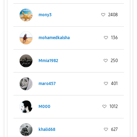
mony3
2408
mohamedkalsha
136
Mmia1982
250
maro457
401
M000
1012
khalid68
627