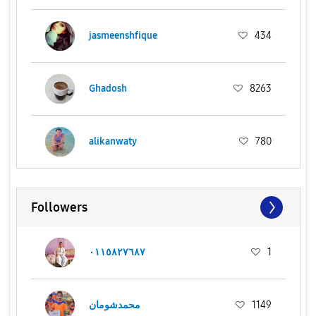
jasmeenshfique
434
Ghadosh
8263
alikanwaty
780
Followers
٠١١٥٨٢٧٦٨٧
1
1149
محمدشومان