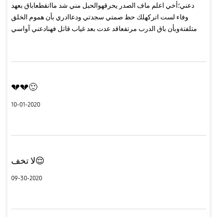
دعني؛أخي اعلم ماف الصدر يحرقهوالحبل مني شد ماانقطعاباق بعهد
وفاء لست اتركهلك حظ صمتي سجدتي ودعاادري بأن هموم الخلق
متلفتةوبأن باق الدرب مرتفعاقد عدت بعد غياب قاتل فهنادعني آواسي
الخطب والجزعادعني اضمد قلبك الداميدعني الم الجرح والوجعاانسيك
مايبكيك...
💔💔🙂
10-01-2020
لا تخف😌
09-30-2020