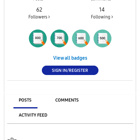
62
14
Followers >
Following >
View all badges
SIGN IN/REGISTER
POSTS
COMMENTS
ACTIVITY FEED
~R~