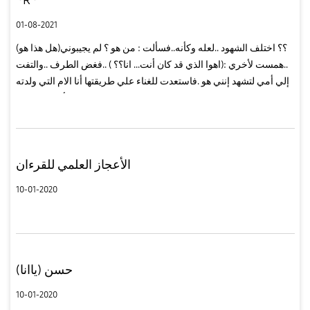
01-08-2021
(هل هذا هو)؟؟ اختلف الشهود ..لعله وكأنه..فسألت : من هو ؟ لم يجيبوني
..همست لأخري :(اهوا الذي قد كان أنت... انا؟؟ ) ..فغض الطرف ..والتفت
إلي أمي لتشهد إنني هو .فاستعدت للغناء علي طريقتها أنا الام التي ولدته
لكن الرياح هي التي ربته ..قلت لأخري:لاتعتذر ...
الأعجاز العلمي للقرءان
10-01-2020
حسن (ياانا)
10-01-2020