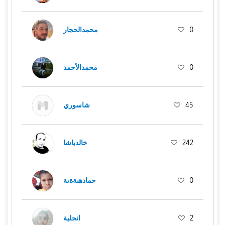
0
محمدالحجار
0
محمدالأحمد
45
شاسوري
242
خالدباشا
0
حمادهىةةىة
2
انجلية