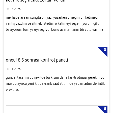
05-17-2026
merhabalar samsungta bir yazı yazarken örneğin bir kelimeyi
yanlış yazdım ve silmek istedim o kelimeyi seçemiyorum çift
basıyorum tüm yazıyı seçiyor bunu ayarlamanın bir yolu var mı?
iphone da çift basınca kelimeyi 3 kere basınca hepsini seçiyordu
(ş...
oneui 8.5 sonrası kontrol paneli
05-11-2026
güncel tasarım bu şekilde bu kısım daha farklı olması gerekmiyor
muydu ayrıca yeni kilit ekrank saat stilini de yapamadım derinlik
efekti vs