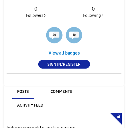
0
0
Followers >
Following >
View all badges
SIGN IN/REGISTER
POSTS
COMMENTS
ACTIVITY FEED
kelime seçmekte zorlanıyorum