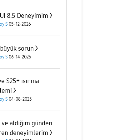
UI 8.5 Deneyimim
xy S
05-12-2026
 büyük sorun
xy S
06-14-2025
ve S25+ ısınma
lemi
xy S
04-08-2025
 ve aldığım günden
aren deneyimlerim