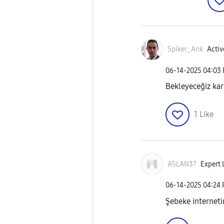
Spiker_Ank
Activ
‎06-14-2025
04:03
Bekleyeceğiz kar
1
Like
ASLAN37
Expert L
‎06-14-2025
04:24
Şebeke interneti