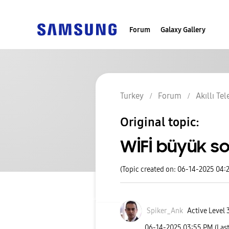
Forum
Galaxy Gallery
Turkey
Forum
Akıllı Te
Original topic:
WİFİ büyük s
(Topic created on: 06-14-2025 04:
Spiker_Ank
Active Level 
‎06-14-2025
03:55 PM
(Las