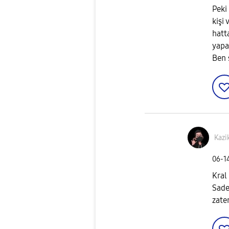
Peki
kişi
hatt
yapa
Ben s
Kazi
‎06-1
Kral
Sade
zate