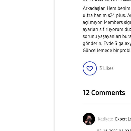
Arkadaşlar. Hem benim 
ultra hanım s24 plus. A
açılmıyor. Members sig
ayarları sıfırlıyorum dü
sorunu yaşayanları bur
gönderin. Evde 3 galaxy 
Güncellemede bir probl
3
Likes
12 Comments
Kazikate
Expert L