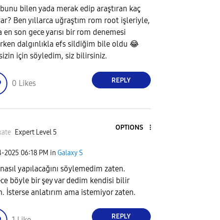
 bunu bilen yada merak edip araştıran kaç
 var? Ben yıllarca uğraştım rom root işleriyle,
a en son gece yarısı bir rom denemesi
rken dalgınlıkla efs sildiğim bile oldu
😂
izin için söyledim, siz bilirsiniz.
REPLY
0
Likes
OPTIONS
kate
Expert Level 5
4-2025
06:18 PM
in
Galaxy S
 nasıl yapılacağını söylemedim zaten.
ce böyle bir şey var dedim kendisi bilir
n. İsterse anlatırım ama istemiyor zaten.
REPLY
1
Like