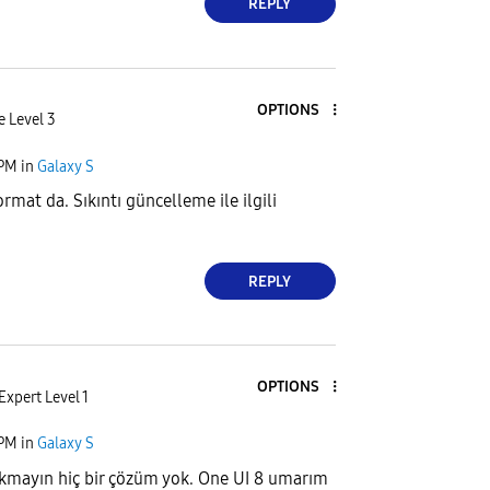
REPLY
OPTIONS
e Level 3
 PM
in
Galaxy S
rmat da. Sıkıntı güncelleme ile ilgili
REPLY
OPTIONS
Expert Level 1
 PM
in
Galaxy S
akmayın hiç bir çözüm yok. One UI 8 umarım