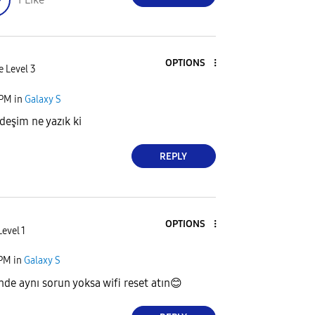
OPTIONS
e Level 3
 PM
in
Galaxy S
deşim ne yazık ki
REPLY
OPTIONS
evel 1
 PM
in
Galaxy S
nde aynı sorun yoksa wifi reset atın
😊