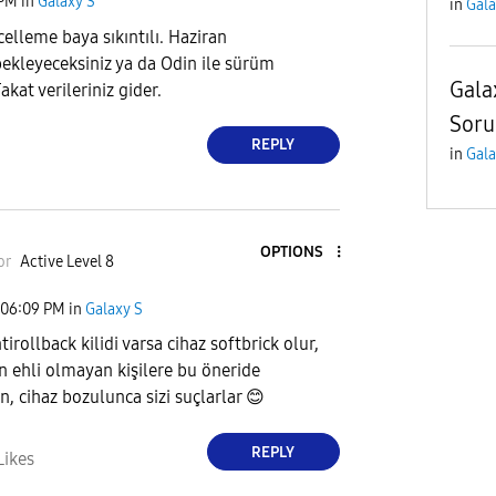
 PM
in
Galaxy S
in
Gala
elleme baya sıkıntılı. Haziran
ekleyeceksiniz ya da Odin ile sürüm
Gala
akat verileriniz gider.
Soru
REPLY
in
Gala
OPTIONS
or
Active Level 8
06:09 PM
in
Galaxy S
irollback kilidi varsa cihaz softbrick olur,
in ehli olmayan kişilere bu öneride
, cihaz bozulunca sizi suçlarlar
😊
REPLY
Likes