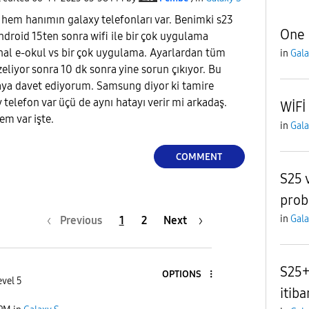
hem hanımın galaxy telefonları var. Benimki s23
One 
ndroid 15ten sonra wifi ile bir çok uygulama
nal e-okul vs bir çok uygulama. Ayarlardan tüm
in
Gala
zeliyor sonra 10 dk sonra yine sorun çıkıyor. Bu
aya davet ediyorum. Samsung diyor ki tamire
telefon var üçü de aynı hatayı verir mi arkadaş.
WİFİ
em var işte.
in
Gala
COMMENT
S25 
prob
in
Gala
Previous
1
2
Next
S25+
OPTIONS
evel 5
itib