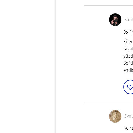
Kazi
‎06-1
Eğer
faka
yüzd
Soft
endi
Synt
‎06-1