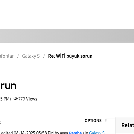
lefonlar
Galaxy S
Re: WİFİ büyük sorun
orun
25 PM)
779
Views
OPTIONS
3
Rela
t edited
‎06-14-2025
03:58 PM
by
Pembe
) in
Galaxy S