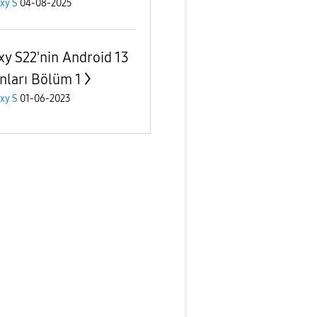
xy S
04-08-2025
xy S22'nin Android 13
nları Bölüm 1
xy S
01-06-2023