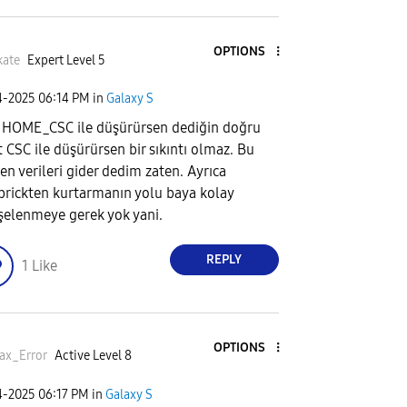
OPTIONS
kate
Expert Level 5
4-2025
06:14 PM
in
Galaxy S
 HOME_CSC ile düşürürsen dediğin doğru
t CSC ile düşürürsen bir sıkıntı olmaz. Bu
en verileri gider dedim zaten. Ayrıca
brickten kurtarmanın yolu baya kolay
şelenmeye gerek yok yani.
REPLY
1
Like
OPTIONS
ax_Error
Active Level 8
4-2025
06:17 PM
in
Galaxy S