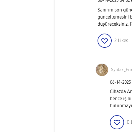
‎06-14-2025
04:02
Sanırım son günc
güncellemesini b
düşüreceksiniz. F
2
Likes
Syntax_Err
‎06-14-2025
Cihazda Ant
bence işin
bulunmayın
0