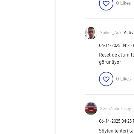
0
Likes
Spiker_Ank
Activ
‎06-14-2025
04:25
Reset de attım fo
görünüyor
0
Likes
8Gen2-alioznsoy
‎06-14-2025
04:25
Söylenilenleri t