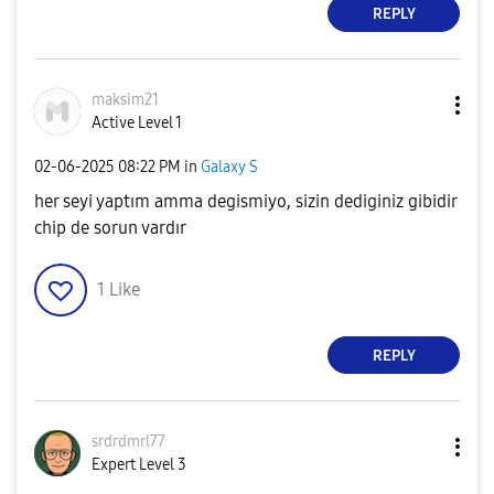
REPLY
maksim21
Active Level 1
‎02-06-2025
08:22 PM
in
Galaxy S
her seyi yaptım amma degismiyo, sizin dediginiz gibidir
chip de sorun vardır
1
Like
REPLY
srdrdmrl77
Expert Level 3