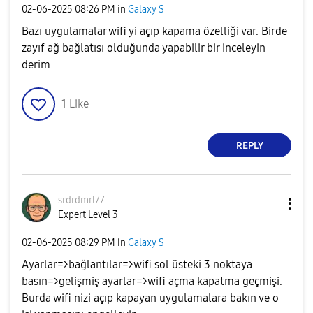
‎02-06-2025
08:26 PM
in
Galaxy S
Bazı uygulamalar wifi yi açıp kapama özelliği var. Birde
zayıf ağ bağlatısı olduğunda yapabilir bir inceleyin
derim
1
Like
REPLY
srdrdmrl77
Expert Level 3
‎02-06-2025
08:29 PM
in
Galaxy S
Ayarlar=>bağlantılar=>wifi sol üsteki 3 noktaya
basın=>gelişmiş ayarlar=>wifi açma kapatma geçmişi.
Burda wifi nizi açıp kapayan uygulamalara bakın ve o