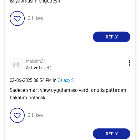
işi yapmasını engelleyin
0
Likes
REPLY
maksim21
Active Level 1
‎02-06-2025
08:34 PM
in
Galaxy S
Sadece smart view uygulamaso vardı onu kapattırdım
bakalım nolacak
0
Likes
REPLY