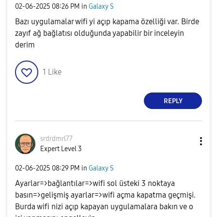
‎02-06-2025
08:26 PM
in
Galaxy S
Bazı uygulamalar wifi yi açıp kapama özelliği var. Birde
zayıf ağ bağlatısı olduğunda yapabilir bir inceleyin
derim
1
Like
REPLY
srdrdmrl77
Expert Level 3
‎02-06-2025
08:29 PM
in
Galaxy S
Ayarlar=>bağlantılar=>wifi sol üsteki 3 noktaya
basın=>gelişmiş ayarlar=>wifi açma kapatma geçmişi.
Burda wifi nizi açıp kapayan uygulamalara bakın ve o