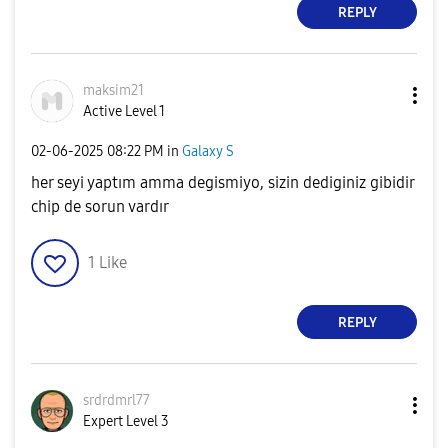
REPLY
maksim21
Active Level 1
‎02-06-2025
08:22 PM
in
Galaxy S
her seyi yaptım amma degismiyo, sizin dediginiz gibidir
chip de sorun vardır
1
Like
REPLY
srdrdmrl77
Expert Level 3