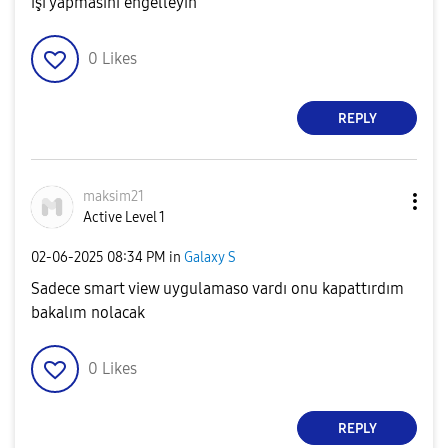
işi yapmasını engelleyin
0
Likes
REPLY
maksim21
Active Level 1
‎02-06-2025
08:34 PM
in
Galaxy S
Sadece smart view uygulamaso vardı onu kapattırdım
bakalım nolacak
0
Likes
REPLY