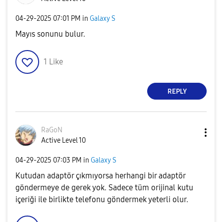
‎04-29-2025
07:01 PM
in
Galaxy S
Mayıs sonunu bulur.
1
Like
REPLY
RaGoN
Active Level 10
‎04-29-2025
07:03 PM
in
Galaxy S
Kutudan adaptör çıkmıyorsa herhangi bir adaptör
göndermeye de gerek yok. Sadece tüm orijinal kutu
içeriği ile birlikte telefonu göndermek yeterli olur.