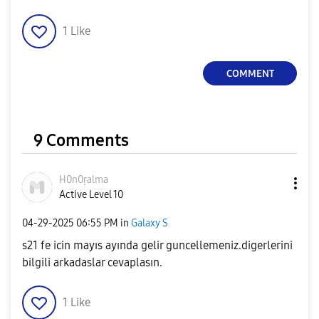
1
Like
COMMENT
9 Comments
H0n0ṛalma
Active Level 10
‎04-29-2025
06:55 PM
in
Galaxy S
s21 fe icin mayıs ayında gelir guncellemeniz.digerlerini
bilgili arkadaslar cevaplasın.
1
Like