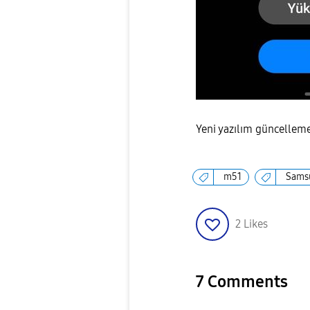
Yeni yazılım güncellem
m51
Sams
2
Likes
7 Comments