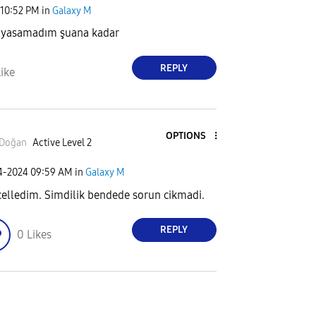
10:52 PM
in
Galaxy M
ı yasamadım şuana kadar
REPLY
ike
OPTIONS
iDoğan
Active Level 2
04-2024
09:59 AM
in
Galaxy M
elledim. Simdilik bendede sorun cikmadi.
REPLY
0
Likes