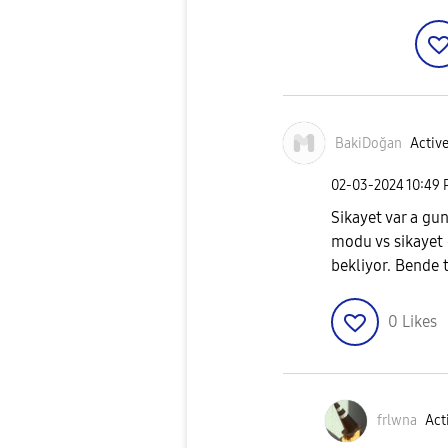
BakiDoğan
Active
‎02-03-2024
10:49
Sikayet var a gu
modu vs sikayet 
bekliyor. Bende 
0
Likes
frlwna
Act