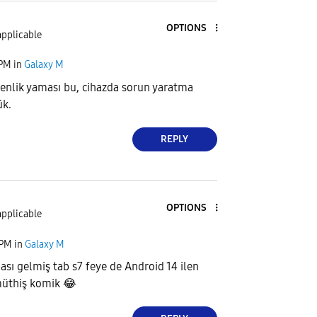
OPTIONS
applicable
 PM
in
Galaxy M
enlik yaması bu, cihazda sorun yaratma
ük.
REPLY
OPTIONS
applicable
 PM
in
Galaxy M
ası gelmiş tab s7 feye de Android 14 ilen
müthiş komik
😂