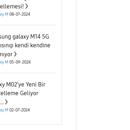
ellemesi!
axy M
08-07-2024
ung galaxy M14 5G
 ısınıp kendi kendine
nıyor
axy M
05-09-2024
xy M02'ye Yeni Bir
elleme Geliyor
..
axy M
02-07-2024