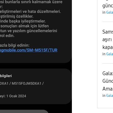
günc
in
Gal
Sams
aşırı
kapa
in
Gal
Gala
Günc
Ama.
in
Gal