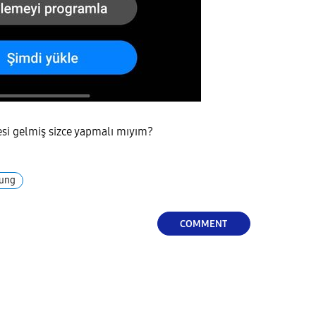
esi gelmiş sizce yapmalı mıyım?
ung
COMMENT