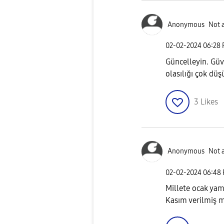
Anonymous
Not 
‎02-02-2024
06:28
Güncelleyin. Güv
olasılığı çok düş
3
Likes
Anonymous
Not 
‎02-02-2024
06:48
Millete ocak yam
Kasım verilmiş 