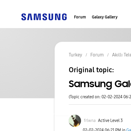
Forum
Galaxy Gallery
Turkey
Forum
Akıllı Te
Original topic:
Samsung Gala
(Topic created on: 02-02-2024 06:
frlwna
Active Level 3
‎02-02-2024
06:21 PM
in
Ga