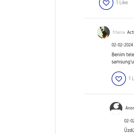
1
Like
frlwna
Act
‎02-02-2024
Benim tele
samsung'un
1
L
Ano
‎02-0
Üzd