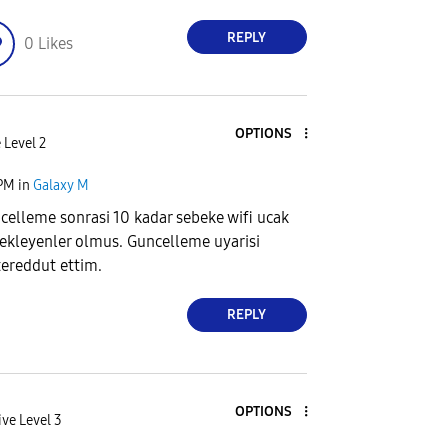
REPLY
0
Likes
OPTIONS
 Level 2
 PM
in
Galaxy M
ncelleme sonrasi 10 kadar sebeke wifi ucak
ekleyenler olmus. Guncelleme uyarisi
tereddut ettim.
REPLY
OPTIONS
ive Level 3