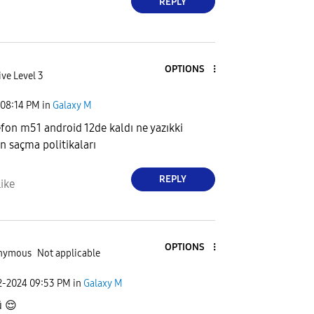
REPLY
OPTIONS
ive Level 3
08:14 PM
in
Galaxy M
fon m51 android 12de kaldı ne yazıkki
 saçma politikaları
REPLY
ike
OPTIONS
nymous
Not applicable
2-2024
09:53 PM
in
Galaxy M
ü
😌