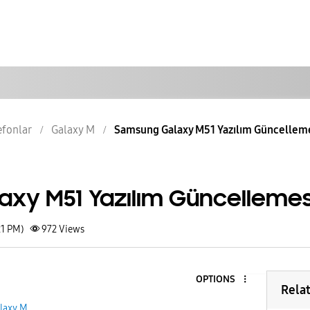
lefonlar
Galaxy M
Samsung Galaxy M51 Yazılım Güncellem
xy M51 Yazılım Güncellemes
21 PM)
972
Views
OPTIONS
Rela
laxy M