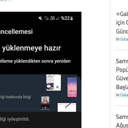
⭐️Ga
için
Günc
in
Gal
Sams
Popü
Güve
Başl
in
Gal
Sams
Ağus