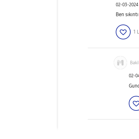
‎02-03-2024
Ben sıkınt
1
L
Bak
‎02-
Gunc