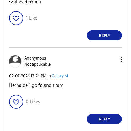
saol evet aynen
1
Like
REPLY
Anonymous
Not applicable
‎02-07-2024
12:24 PM
in
Galaxy M
Herhalde 1 gb falandır ram
0
Likes
REPLY