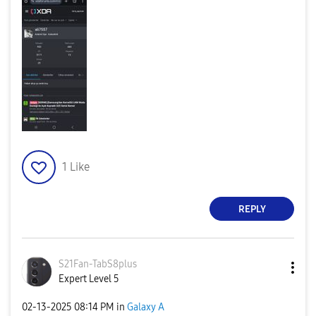
1
Like
REPLY
S21Fan-TabS8plu
s
Expert Level 5
‎02-13-2025
08:14 PM
in
Galaxy A