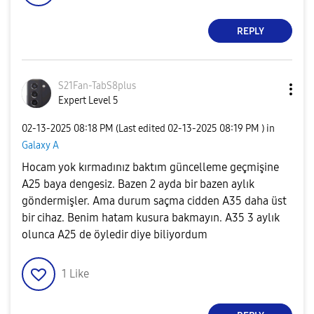
REPLY
S21Fan-TabS8plu
s
Expert Level 5
‎02-13-2025
08:18 PM
(Last edited
‎02-13-2025
08:19 PM
) in
Galaxy A
Hocam yok kırmadınız baktım güncelleme geçmişine
A25 baya dengesiz. Bazen 2 ayda bir bazen aylık
göndermişler. Ama durum saçma cidden A35 daha üst
bir cihaz. Benim hatam kusura bakmayın. A35 3 aylık
olunca A25 de öyledir diye biliyordum
1
Like