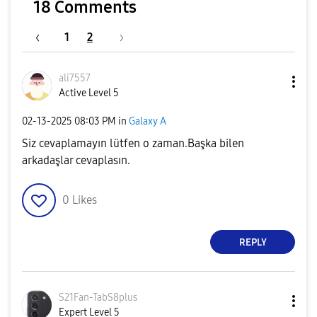
18 Comments
1
2
ali7557
Active Level 5
‎02-13-2025
08:03 PM
in
Galaxy A
Siz cevaplamayın lütfen o zaman.Başka bilen
arkadaşlar cevaplasın.
0
Likes
REPLY
S21Fan-TabS8plu
s
Expert Level 5