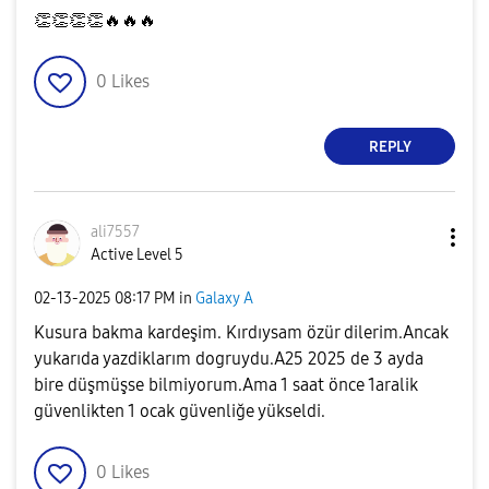
👏
👏
👏
👏
🔥
🔥
🔥
0
Likes
REPLY
ali7557
Active Level 5
‎02-13-2025
08:17 PM
in
Galaxy A
Kusura bakma kardeşim. Kırdıysam özür dilerim.Ancak
yukarıda yazdiklarım dogruydu.A25 2025 de 3 ayda
bire düşmüşse bilmiyorum.Ama 1 saat önce 1aralik
güvenlikten 1 ocak güvenliğe yükseldi.
0
Likes