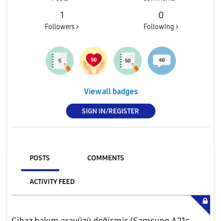
1
0
Followers >
Following >
View all badges
SIGN IN/REGISTER
POSTS
COMMENTS
ACTIVITY FEED
Cihaz bakım arayüzü değişmiş (Samsung A21s