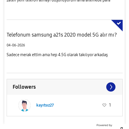
zaten yeni telefon almayı düşünüyorum ama ailemede para
konusunda sıkıntı çektirmekte istemiyorum para birlktiriyorum
zaten
Telefonum samsung a21s 2020 model 5G alır mı?
04-06-2026
Sadece merak ettim ama hep 4.5G olarak takılıyor arkadaş
Followers
kayıtsız27
1