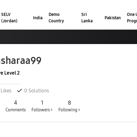
SELV
Demo
Sri
One U
India
Pakistan
(Jordan)
Country
Lanka
Prog
sharaa99
ve Level 2
Likes
0
Solutions
4
1
8
Comments
Followers >
Following >