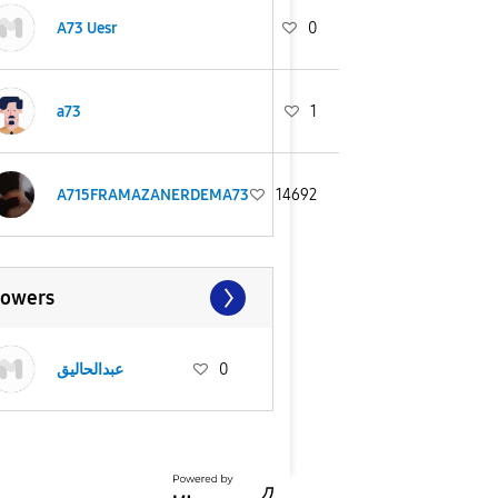
A73 Uesr
0
a73
1
A715FRAMAZANERDEMA73
14692
lowers
عبدالحالیق
0