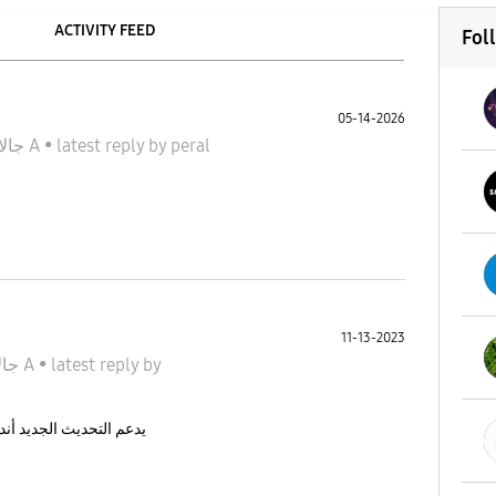
ACTIVITY FEED
Fol
05-14-2026
جالاكسى A
•
latest reply
by
peral
11-13-2023
جالاكسى A
•
latest reply
by
 يدعم التحديث الجديد أندرويد 0.6??ومتى يأتي التحديث