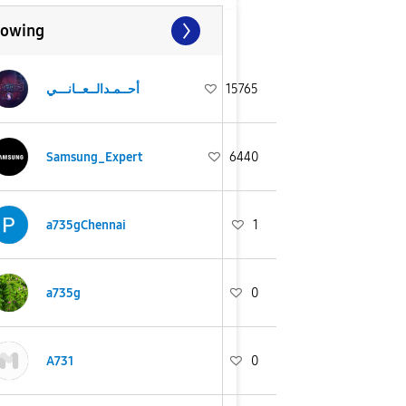
lowing
أحــمـدالــعــانـــي
15765
Samsung_Expert
6440
a735gChennai
1
a735g
0
A731
0