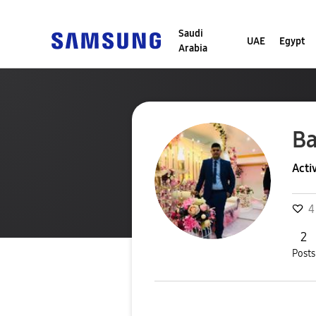
Saudi
UAE
Egypt
Arabia
Ba
Acti
4
2
Posts