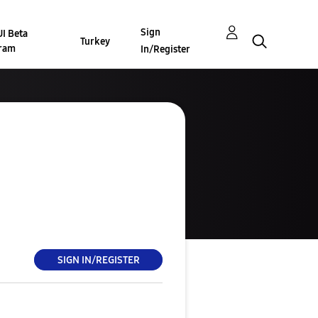
Sign
I Beta
Turkey
ram
In/Register
SIGN IN/REGISTER