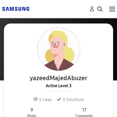
yazeedMajedAbuz
er
Active Level 3
6
Likes
0
Solutions
9
17
Posts
Comments