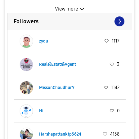
View more
Followers
zydu
1117
RealॐEstatॐAgent
3
MissonChoudhurY
1142
Hi
0
Harshapattanktp5624
4158