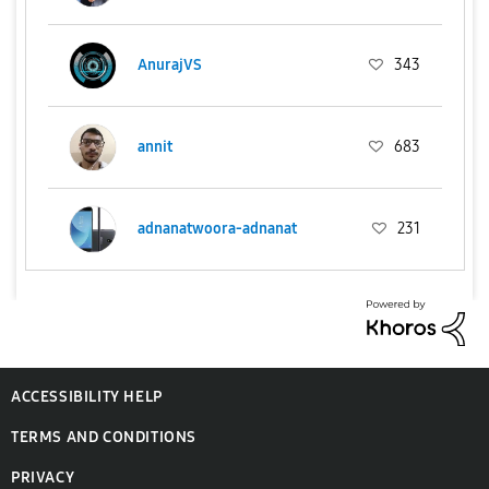
AnurajVS
343
annit
683
adnanatwoora-adnanat
231
ACCESSIBILITY HELP
TERMS AND CONDITIONS
PRIVACY