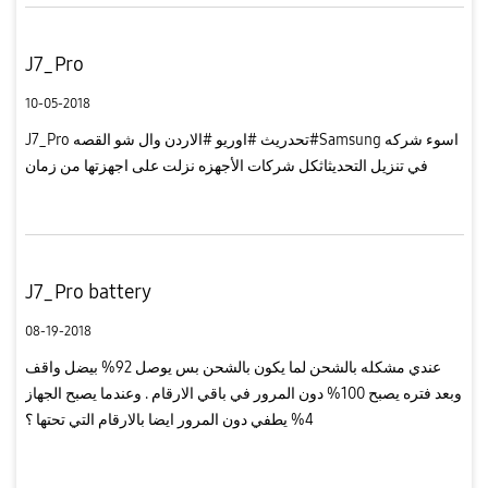
J7_Pro
10-05-2018
J7_Pro تحدريث #اوريو #الاردن وال شو القصه#Samsung اسوء شركه
في تنزيل التحديثاثكل شركات الأجهزه نزلت على اجهزتها من زمان
J7_Pro battery
08-19-2018
عندي مشكله بالشحن لما يكون بالشحن بس يوصل 92% بيضل واقف
وبعد فتره يصبح 100% دون المرور في باقي الارقام . وعندما يصبح الجهاز
4% يطفي دون المرور ايضا بالارقام التي تحتها ؟